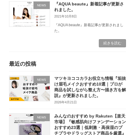
『AQUA beaute』新着記事が更新さ
NEWS
れました。
2021年10月8日
『AQUA beaute』新着記事が更新されまし
た。
続きを読む
最近の投稿
マツキヨココカラお役立ち情報『垢抜
NEWS
け眉毛メイクおすすめ10選｜プロが
商品を試しながら整え方〜描き方を解
説』が更新されました。
2026年4月21日
みんなのおすすめ by Rakuten【楽天
NEWS
市場】『敏感肌向けファンデーション
おすすめ23選｜低刺激・高保湿のプ
チプラやドラッグストア商品を厳選』