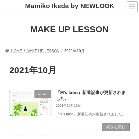
コ
ナ
Mamiko Ikeda by NEWLOOK
ン
ビ
テ
ゲ
ン
ー
ツ
シ
MAKE UP LESSON
へ
ョ
ス
ン
キ
に
ッ
移
HOME
MAKE UP LESSON
2021年10月
プ
動
2021年10月
『M's labo』新着記事が更新されま
NEWS
した。
2021年10月16日
『M's labo』新着記事が更新されました。
続きを読む