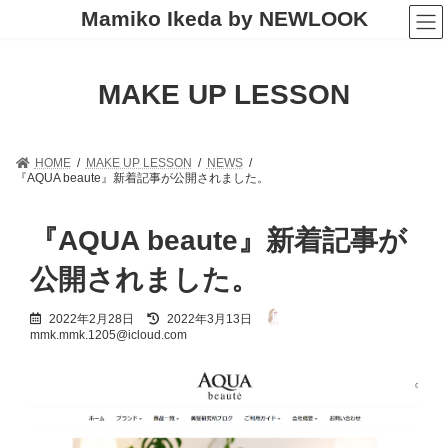
コ
ナ
Mamiko Ikeda by NEWLOOK
ン
ビ
テ
ゲ
ン
ー
ツ
シ
MAKE UP LESSON
へ
ョ
ス
ン
キ
に
ッ
移
HOME
MAKE UP LESSON
NEWS
プ
動
『AQUA beaute』新着記事が公開されました。
『AQUA beaute』新着記事が
公開されました。
最
2022年2月28日
2022年3月13日
終
mmk.mmk.1205@icloud.com
更
新
日
時
: