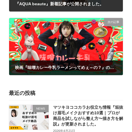
『AQUA beaute』新着記事が公開されました。
2022年2月14日
次の記事
映画『味噌カレー牛乳ラーメンってめぇ～の？』の予告編が公開されました。
2022年3月13日
最近の投稿
マツキヨココカラお役立ち情報『垢抜
NEWS
け眉毛メイクおすすめ10選｜プロが
商品を試しながら整え方〜描き方を解
説』が更新されました。
2026年4月21日