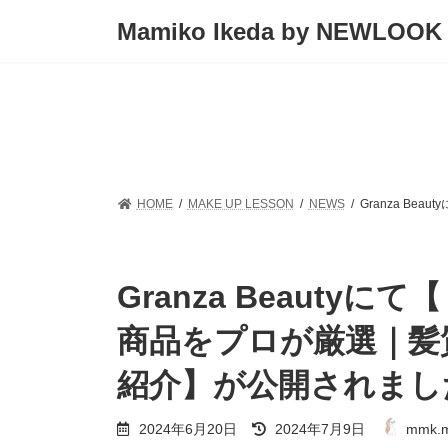
コ
ナ
Mamiko Ikeda by NEWLOOK
ン
ビ
テ
ゲ
ン
ー
ツ
シ
へ
ョ
ス
ン
キ
に
ッ
移
プ
動
HOME
MAKE UP LESSON
NEWS
Granza B
Granza Beauty
商品をプロが厳選｜髪
紹介】が公開されまし
最
2024年6月20日
2024年7月9日
mmk.m
終