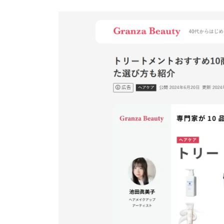
更
新
日
時
: