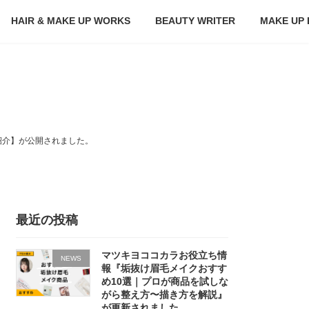
HAIR & MAKE UP WORKS
BEAUTY WRITER
MAKE UP
も紹介】が公開されました。
最近の投稿
マツキヨココカラお役立ち情
NEWS
報『垢抜け眉毛メイクおすす
め10選｜プロが商品を試しな
がら整え方〜描き方を解説』
が更新されました。