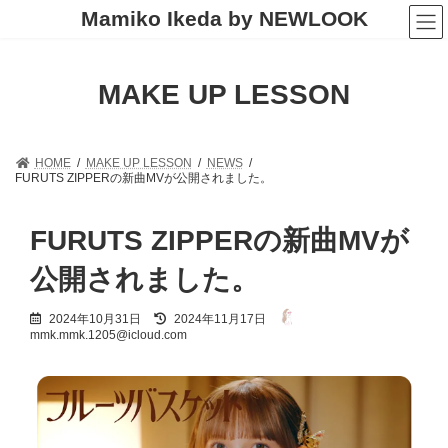
コ
ナ
Mamiko Ikeda by NEWLOOK
ン
ビ
テ
ゲ
ン
ー
ツ
シ
MAKE UP LESSON
へ
ョ
ス
ン
キ
に
ッ
移
HOME
MAKE UP LESSON
NEWS
プ
動
FURUTS ZIPPERの新曲MVが公開されました。
FURUTS ZIPPERの新曲MVが
公開されました。
最
2024年10月31日
2024年11月17日
終
mmk.mmk.1205@icloud.com
更
新
日
時
: