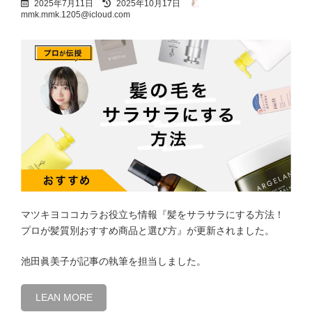
2025年7月11日
2025年10月17日
終
mmk.mmk.1205@icloud.com
更
新
日
時
:
マツキヨココカラお役立ち情報『髪をサラサラにする方法！
プロが髪質別おすすめ商品と選び方』が更新されました。
池田眞美子が記事の執筆を担当しました。
LEAN MORE