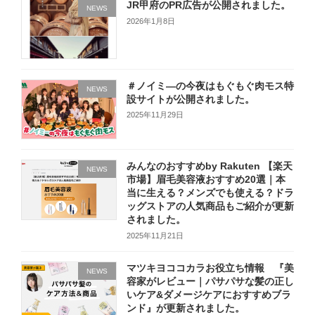
JR甲府のPR広告が公開されました。
NEWS
2026年1月8日
＃ノイミ―の今夜はもぐもぐ肉モス特
NEWS
設サイトが公開されました。
2025年11月29日
みんなのおすすめby Rakuten 【楽天
NEWS
市場】眉毛美容液おすすめ20選｜本
当に生える？メンズでも使える？ドラ
ッグストアの人気商品もご紹介が更新
されました。
2025年11月21日
マツキヨココカラお役立ち情報 『美
NEWS
容家がレビュー｜パサパサな髪の正し
いケア&ダメージケアにおすすめブラ
ンド』が更新されました。