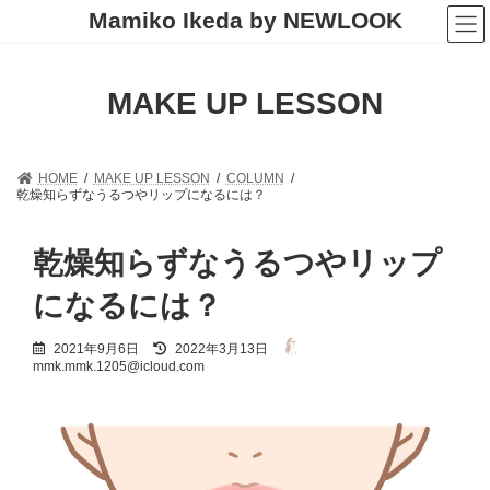
コ
ナ
Mamiko Ikeda by NEWLOOK
ン
ビ
テ
ゲ
ン
ー
ツ
シ
MAKE UP LESSON
へ
ョ
ス
ン
キ
に
ッ
移
HOME
MAKE UP LESSON
COLUMN
プ
動
乾燥知らずなうるつやリップになるには？
乾燥知らずなうるつやリップ
になるには？
最
2021年9月6日
2022年3月13日
終
mmk.mmk.1205@icloud.com
更
新
日
時
: